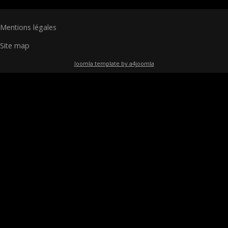
Mentions légales
Site map
Joomla template by a4joomla