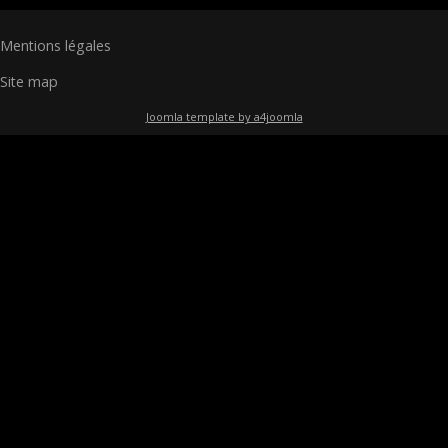
Mentions légales
Site map
Joomla template by a4joomla